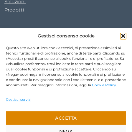
Soluzioni
Prodotti
I NOSTRI CONTATTI
Gestisci consenso cookie
Tel. +39 0422 780605
Questo sito web utilizza cookie tecnici, di prestazione assimilati ai
Fax +39 0422 828811
tecnici, funzionali e di profilazione, anche di terze parti. Cliccando su
«Accetta» presti il consenso ai cookie funzionali e di profilazione. Su
info@xholding.it
«Visualizza preferenze» trovi indicate le terze parti e puoi scegliere
quali cookie funzionali e di profilazione accettare. Cliccando su
PERNIX - XERUM
«Nega» puoi negare il consenso ai cookie funzionali e di profilazione
Via G. Pascoli 42/M1 30020
e continuare la navigazione solo con i cookie tecnici e di prestazione
anonimizzati. Per maggiori informazioni, leggi la
Cookie Policy
.
Quarto d’Altino (VE)
Gestisci servizi
AXTER
Viale Isonzo 8/B 22078
Turate (CO)
ACCETTA
CONTATTACI
NEGA