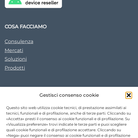
COSA FACCIAMO
Consulenza
Mercati
Soluzioni
Prodotti
I NOSTRI CONTATTI
Gestisci consenso cookie
Tel. +39 0422 780605
Questo sito web utilizza cookie tecnici, di prestazione assimilati ai
Fax +39 0422 828811
tecnici, funzionali e di profilazione, anche di terze parti. Cliccando su
«Accetta» presti il consenso ai cookie funzionali e di profilazione. Su
info@xholding.it
«Visualizza preferenze» trovi indicate le terze parti e puoi scegliere
quali cookie funzionali e di profilazione accettare. Cliccando su
PERNIX - XERUM
«Nega» puoi negare il consenso ai cookie funzionali e di profilazione