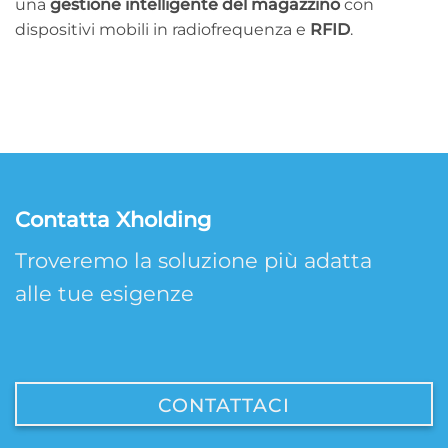
una
gestione intelligente del magazzino
con
dispositivi mobili in radiofrequenza e
RFID
.
Contatta Xholding
Troveremo la soluzione più adatta
alle tue esigenze
CONTATTACI